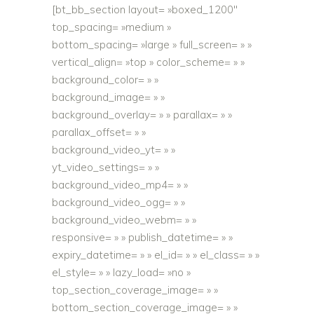
[bt_bb_section layout= »boxed_1200″
top_spacing= »medium »
bottom_spacing= »large » full_screen= » »
vertical_align= »top » color_scheme= » »
background_color= » »
background_image= » »
background_overlay= » » parallax= » »
parallax_offset= » »
background_video_yt= » »
yt_video_settings= » »
background_video_mp4= » »
background_video_ogg= » »
background_video_webm= » »
responsive= » » publish_datetime= » »
expiry_datetime= » » el_id= » » el_class= » »
el_style= » » lazy_load= »no »
top_section_coverage_image= » »
bottom_section_coverage_image= » »