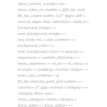
allow_content_outside= »no »
show_video_on_mobile= » »][bt_bb_row]
[bt_bb_column width= »1/1″ align= »left »
vertical_align= »top » animation= »fade_in »
background_image= » »
inner_background_image= » »
lazy_load= »no » color_scheme= » »
background_color= » »
inner_background_color= » » opacity= » »
responsive= » » publish_datetime= » »
expiry_datetime= » » el_id= » » el_class= » »
el_style= » » padding= »normal » shape= » »
inner_color_scheme= » »]
[bt_bb_masonry_post_grid number= » »
columns= »3″ gap= »normal » category= » »
category_filter= »yes »
show_category= »show_category »
show_date= » » show_author= » »