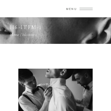
MENU
H6-ITEM-1
Home
/
h6-item-1