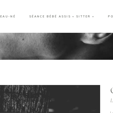
EAU-NÉ
SÉANCE BÉBÉ ASSIS « SITTER »
P
L
L