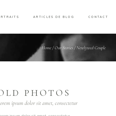
ORTRAITS
ARTICLES DE BLOG
CONTACT
Home
/
Our Stories
/
Newlywed Couple
OLD PHOTOS
orem ipsum dolor sit amet, consectetur
orem ipsum dolor sit amet, consectetur