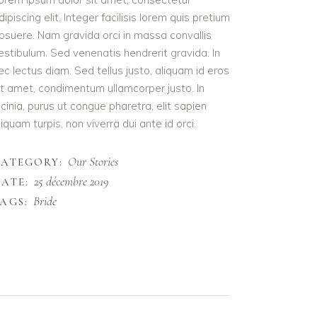
dipiscing elit. Integer facilisis lorem quis pretium
osuere. Nam gravida orci in massa convallis
estibulum. Sed venenatis hendrerit gravida. In
ec lectus diam. Sed tellus justo, aliquam id eros
it amet, condimentum ullamcorper justo. In
acinia, purus ut congue pharetra, elit sapien
liquam turpis, non viverra dui ante id orci.
Our Stories
CATEGORY:
25 décembre 2019
ATE:
Bride
AGS: