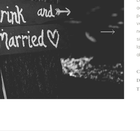
a
p
v
n
s
l
a
D
T