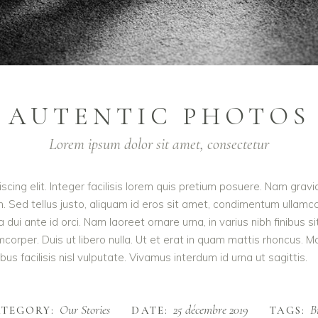
AUTENTIC PHOTOS
Lorem ipsum dolor sit amet, consectetur
cing elit. Integer facilisis lorem quis pretium posuere. Nam gravi
m. Sed tellus justo, aliquam id eros sit amet, condimentum ullamcor
rra dui ante id orci. Nam laoreet ornare urna, in varius nibh finib
orper. Duis ut libero nulla. Ut et erat in quam mattis rhoncus. M
us facilisis nisl vulputate. Vivamus interdum id urna ut sagittis.
Our Stories
25 décembre 2019
B
TEGORY:
DATE:
TAGS: