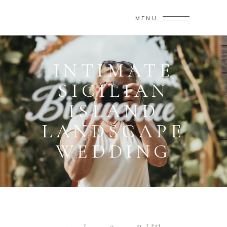
MENU
INTIMATE
SICILIAN
ISLAND
LANDSCAPE
WEDDING