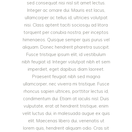
sed consequat nisi nisl sit amet lectus.
Integer ac ornare dui. Mauris est lacus,
ullamcorper ac tellus id, ultricies volutpat
nisi. Class aptent taciti sociosqu ad litora
torquent per conubia nostra, per inceptos
himenaeos. Quisque semper quis purus vel
aliquam. Donec hendrerit pharetra suscipit.
Fusce tristique ipsum elit, id vestibulum
nibh feugiat id. Integer volutpat nibh et sem
imperdiet, eget dapibus diam laoreet.
Praesent feugiat nibh sed magna
ullamcorper, nec viverra mi tristique. Fusce
rhoncus sapien ultrices, porttitor lectus id,
condimentum dui. Etiam at iaculis nisl. Duis
vulputate, erat at hendrerit tristique, enim
velit luctus dui, in malesuada augue ex quis
elit. Maecenas libero dui, venenatis ut
lorem quis, hendrerit aliquam odio. Cras sit