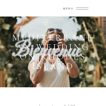
MENU
MEDITERRANE
AN WEDDING
ON RHODES
ISLAND