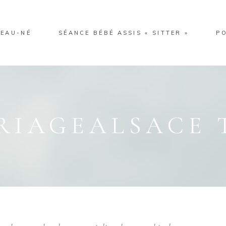
EAU-NÉ
SÉANCE BÉBÉ ASSIS « SITTER »
P
RIAGEALSACE 