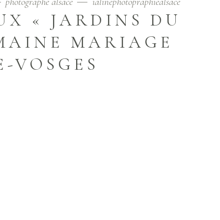
photographe alsace
ialinephotopraphiealsace
X « JARDINS DU
MAINE MARIAGE
E-VOSGES