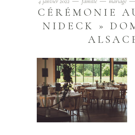
4 janvier 2022
famille
mariage
CÉRÉMONIE AU
NIDECK » DO
ALSAC