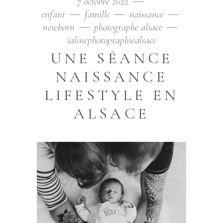
7 octobre 2022
enfant
famille
naissance
newborn
photographe alsace
ialinephotopraphiealsace
UNE SÉANCE
NAISSANCE
LIFESTYLE EN
ALSACE